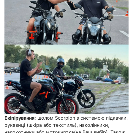
Екіпірування:
шолом Scorpion з системою підкачки,
рукавиці (шкіра або текстиль), наколінники,
налокотники або мотокуртка(на Ваш вибір). Також