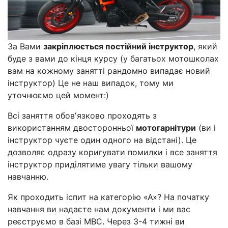
За Вами
закріплюється постійний інструктор
, який
буде з вами до кінця курсу (у багатьох мотошколах
вам на кожному занятті рандомно випадає новий
інструктор) Це не наш випадок, тому ми
уточнюємо цей момент:)
Всі заняття обовʼязково проходять з
використанням двосторонньої
мотогарнітури
(ви і
інструктор чуєте один одного на відстані). Це
дозволяє одразу коригувати помилки і все заняття
інструктор приділятиме увагу тільки вашому
навчанню.
Як проходить іспит на категорію «А»? На початку
навчання ви надаєте нам документи і ми вас
реєструємо в базі МВС. Через 3-4 тижні ви