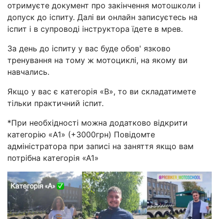
отримуєте документ про закінчення мотошколи і
допуск до іспиту. Далі ви онлайн записуєтесь на
іспит і в супроводі інструктора їдете в мрев.
За день до іспиту у вас буде обов' язково
тренування на тому ж мотоциклі, на якому ви
навчались.
Якщо у вас є категорія «В», то ви складатимете
тільки практичний іспит.
*При необхідності можна додатково відкрити
категорію «A1» (+3000грн) Повідомте
адміністратора при записі на заняття якщо вам
потрібна категорія «А1»