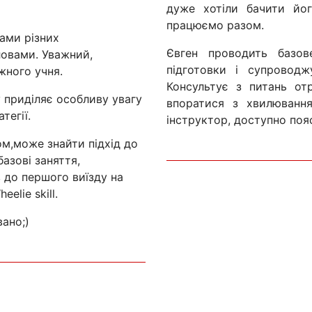
дуже хотіли бачити йо
працюємо разом.
ами різних
Євген проводить базове
ловами. Уважний,
підготовки і супроводж
жного учня.
Консультує з питань от
 приділяє особливу увагу
впоратися з хвилювання
атегії.
інструктор, доступно поя
ом,може знайти підхід до
азові заняття,
в до першого виїзду на
elie skill.
ано;)