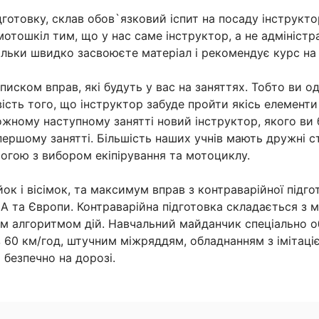
готовку, склав обов`язковий іспит на посаду інструктор
отошкіл тим, що у нас саме інструктор, а не адміністр
ільки швидко засвоюєте матеріал і рекомендує курс на 
списком вправ, які будуть у вас на заняттях. Тобто ви 
ість того, що інструктор забуде пройти якісь елементи
ожному наступному занятті новий інструктор, якого ви 
першому занятті. Більшість наших учнів мають дружні с
огою з вибором екіпірування та мотоциклу.
йок і вісімок, та максимум вправ з контраварійної під
ША та Європи. Контраварійна підготовка складається з 
м алгоритмом дій. Навчальний майданчик спеціально о
 60 км/год, штучним міжряддям, обладнанням з імітаціє
 безпечно на дорозі.