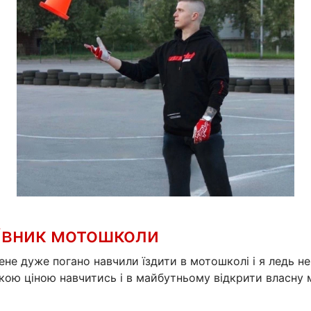
рівник мотошколи
ене дуже погано навчили їздити в мотошколі і я ледь н
якою ціною навчитись і в майбутньому відкрити власну