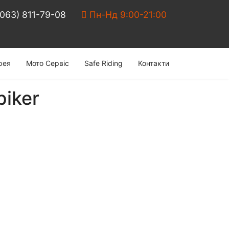
(063) 811-79-08
Пн-Нд 9:00-21:00
рея
Мото Сервiс
Safe Riding
Контакти
iker