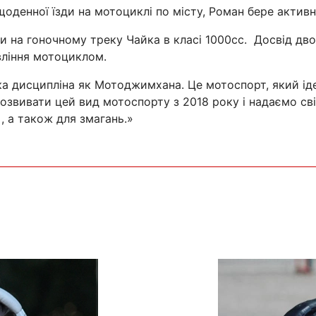
оденної їзди на мотоциклі по місту, Роман бере активн
ки на гоночному треку Чайка в класі 1000сс. Досвід дв
вління мотоциклом.
ка дисципліна як Мотоджимхана. Це мотоспорт, який іде
озвивати цей вид мотоспорту з 2018 року і надаємо с
, а також для змагань.»