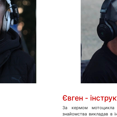
Євген - інстру
За кермом мотоцикла
знайомства викладав в ін