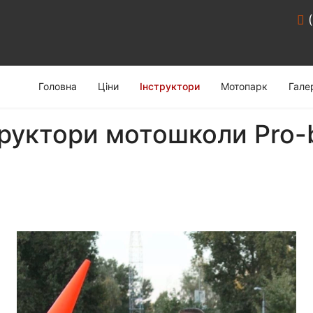
Головна
Ціни
Інструктори
Мотопарк
Гале
труктори мотошколи Pro-b