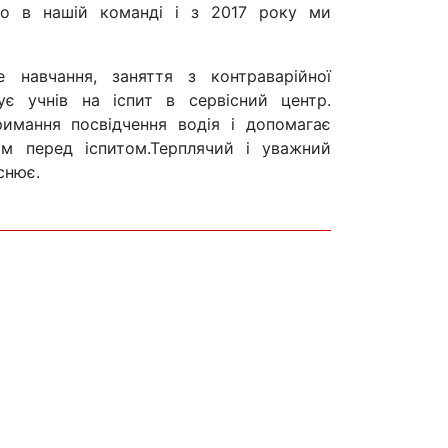
го в нашій команді і з 2017 року ми
 навчання, заняття з контраварійної
ує учнів на іспит в сервісний центр.
римання посвідчення водія і допомагає
м перед іспитом.Терплячий і уважний
снює.