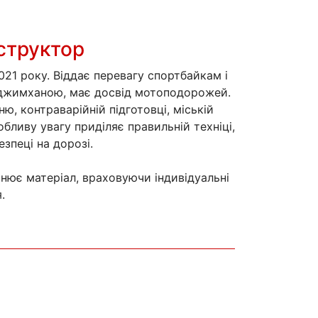
структор
21 року. Віддає перевагу спортбайкам і
джимханою, має досвід мотоподорожей.
ю, контраварійній підготовці, міській
собливу увагу приділяє правильній техніці,
зпеці на дорозі.
нює матеріал, враховуючи індивідуальні
.