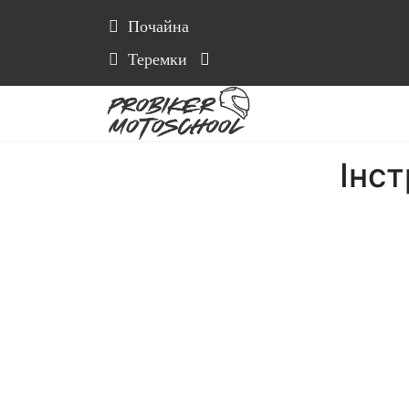
Почайна
Теремки
Інс